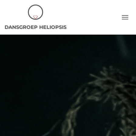
NAVIG
DANSGROEP HELIOPSIS